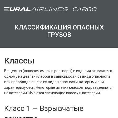
КЛАССИФИКАЦИЯ ОПАСНЫХ
ГРУЗООТПРАВИТЕЛЯМ
ГРУЗОВ
ГРУЗОВЫМ АГЕНТАМ
Классы
Общие положения
Прием груза и ограничения
Вещества (включая смеси и растворы) и изделия относятся к
Требования к упаковке и маркировке
одному из девяти классов в зависимости от вида опасности
Специальные грузы
или преобладающего из видов опасности, которыми они
характеризуются. Некоторые из этих классов подразделяются
на категории. Имеются следующие классы и категории:
ПАРК ВОЗДУШНЫХ СУДОВ
Airbus A319
Класс 1 — Взрывчатые
Airbus A320