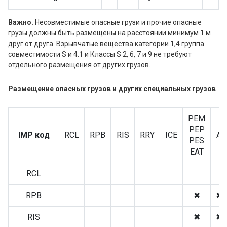
Важно.
Несовместимые опасные грузи и прочие опасные
грузы должны быть размещены на расстоянии минимум 1 м
друг от друга. Взрывчатые вещества категории 1,4 группа
совместимости S и 4.1 и Классы S 2, 6, 7 и 9 не требуют
отдельного размещения от других грузов.
Размещение опасных грузов и других специальных грузов
PEM
PEP
IMP код
RCL
RPB
RIS
RRY
ICE
AV
PES
EAT
RCL
●
RPB
✖
✖
RIS
✖
✖