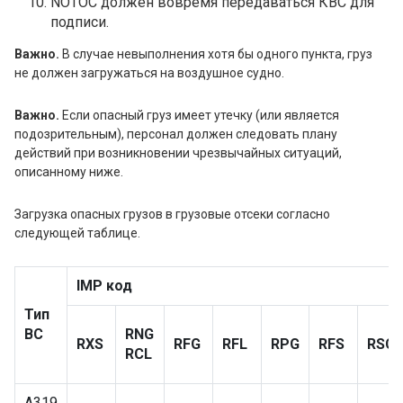
NOTOC должен вовремя передаваться КВС для
подписи.
Важно.
В случае невыполнения хотя бы одного пункта, груз
не должен загружаться на воздушное судно.
Важно.
Если опасный груз имеет утечку (или является
подозрительным), персонал должен следовать плану
действий при возникновении чрезвычайных ситуаций,
описанному ниже.
Загрузка опасных грузов в грузовые отсеки согласно
следующей таблице.
IMP код
Тип
ВС
RNG
RXS
RFG
RFL
RPG
RFS
RSC
RCL
A319