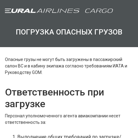
ПОГРУЗКА ОПАСНЫХ ГРУЗОВ
ГРУЗООТПРАВИТЕЛЯМ
ГРУЗОВЫМ АГЕНТАМ
Опасные грузы не могут быть загружены в пассажирский
салон ВС и в кабину экипажа согласно требованиям ИАТА и
Общие положения
Руководству GOM.
Прием груза и ограничения
Требования к упаковке и маркировке
Ответственность при
Специальные грузы
загрузке
ПАРК ВОЗДУШНЫХ СУДОВ
Персонал уполномоченного агента авиакомпании несет
ответственность за:
Airbus A319
Airbus A320
Выполнение общих требований по загрузке/