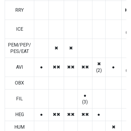
RRY
✖
✖
ICE
(2
PEM/PEP/
✖
✖
●
PES/EAT
✖
✖
AVI
●
✖✖
✖✖
✖✖
●
(2)
(1
OBX
●
FIL
(3)
HEG
●
✖✖
✖✖
✖✖
●
HUM
✖
✖