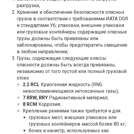
Airbus A321
разгрузке;
Airbus A320 neo
Хранение и обеспечение безопасности опасных
Airbus A321 neo
грузов в соответствии с требованиями ИАТА DGR
и стандартами У6; упаковки, внешние упаковки
или грузовые контейнеры содержащие опасные
КОНТАКТЫ ГРУЗОВЫХ АГЕНТОВ
грузы должны быть привязаны или
заблокированы, чтобы предотвратить смещение
в любом направлении;
СОТРУДНИЧЕСТВО С НАМИ
Грузы, содержащие следующие классы
опасности должны быть всегда привязаны,
независимо от того пустой или полный грузовой
отсек
2.2 RCL
Криогенная жидкость (RNG
невоспламеняющиеся нетоксичные газы);
7 RRW, RRY
Радиоактивный материал;
8 RCM
Коррозия;
Крепление ремнями также требуется и для:
грузовых мест, внешних упаковок или
грузовых контейнеров массой более 80 кг;
бочек и канистр, используемых как