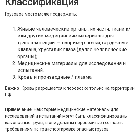
Классификация
Airbus A321
Airbus A320 neo
Грузовое место может содержать:
Airbus A321 neo
Живые человеческие органы, их части, ткани и/
КОНТАКТЫ ГРУЗОВЫХ АГЕНТОВ
или другие медицинские материалы для
трансплантации, — например почки, сердечные
клапана, хрусталик глаза (далее человеческие
органы);
СОТРУДНИЧЕСТВО С НАМИ
Медицинские материалы для исследования и
испытаний;
Кровь и производные / плазма.
Важно.
Кровь разрешается к перевозке только на территории
РФ.
Примечание.
Некоторые медицинские материалы для
исследований и испытаний могут быть классифицированы
как опасные грузы, и они должны перевозиться согласно
требованиям по транспортировке опасных грузов.