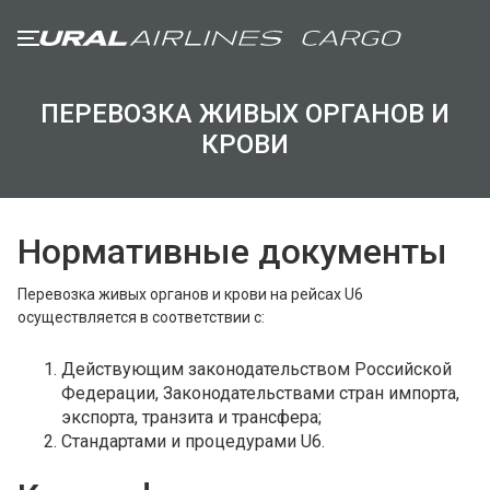
ПЕРЕВОЗКА ЖИВЫХ ОРГАНОВ И
ГРУЗООТПРАВИТЕЛЯМ
КРОВИ
ГРУЗОВЫМ АГЕНТАМ
Нормативные документы
Общие положения
Прием груза и ограничения
Перевозка живых органов и крови на рейсах U6
Требования к упаковке и маркировке
осуществляется в соответствии с:
Специальные грузы
Действующим законодательством Российской
Федерации, Законодательствами стран импорта,
ПАРК ВОЗДУШНЫХ СУДОВ
экспорта, транзита и трансфера;
Airbus A319
Стандартами и процедурами U6.
Airbus A320