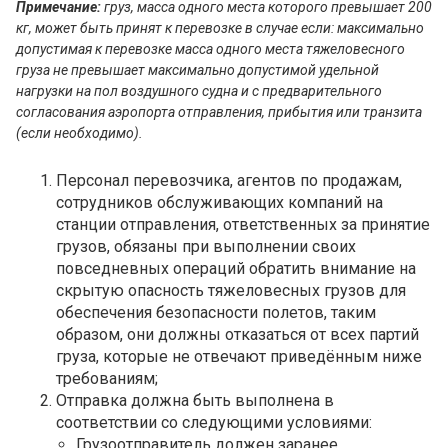
Airbus A321
Примечание:
груз, масса одного места которого превышает 200
Airbus A320 neo
кг, может быть принят к перевозке в случае если: максимально
Airbus A321 neo
допустимая к перевозке масса одного места тяжеловесного
груза не превышает максимально допустимой удельной
нагрузки на пол воздушного судна и с предварительного
КОНТАКТЫ ГРУЗОВЫХ АГЕНТОВ
согласования аэропорта отправления, прибытия или транзита
(если необходимо).
Персонал перевозчика, агентов по продажам,
СОТРУДНИЧЕСТВО С НАМИ
сотрудников обслуживающих компаний на
станции отправления, ответственных за принятие
грузов, обязаны при выполнении своих
повседневных операций обратить внимание на
скрытую опасность тяжеловесных грузов для
обеспечения безопасности полетов, таким
образом, они должны отказаться от всех партий
груза, которые не отвечают приведённым ниже
требованиям;
Отправка должна быть выполнена в
соответствии со следующими условиями:
Грузоотправитель должен заранее