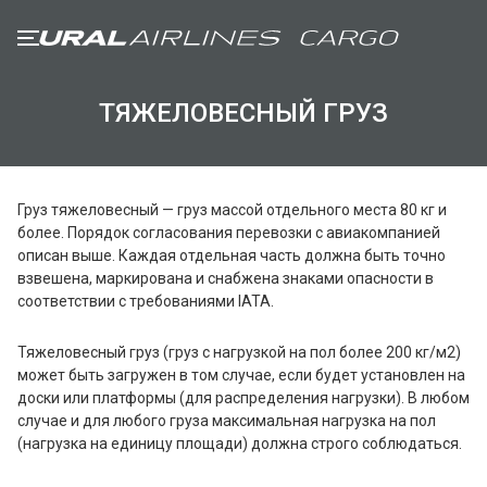
ТЯЖЕЛОВЕСНЫЙ ГРУЗ
ГРУЗООТПРАВИТЕЛЯМ
ГРУЗОВЫМ АГЕНТАМ
Груз тяжеловесный — груз массой отдельного места 80 кг и
более. Порядок согласования перевозки с авиакомпанией
Общие положения
описан выше. Каждая отдельная часть должна быть точно
Прием груза и ограничения
взвешена, маркирована и снабжена знаками опасности в
соответствии с требованиями IATA.
Требования к упаковке и маркировке
Специальные грузы
Тяжеловесный груз (груз с нагрузкой на пол более 200 кг/м2)
может быть загружен в том случае, если будет установлен на
ПАРК ВОЗДУШНЫХ СУДОВ
доски или платформы (для распределения нагрузки). В любом
случае и для любого груза максимальная нагрузка на пол
Airbus A319
(нагрузка на единицу площади) должна строго соблюдаться.
Airbus A320